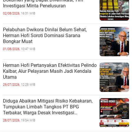
Investigasi Minta Penelusuran
02/08/2026,
16:31 WIB
Pelabuhan Dwikora Dinilai Belum Sehat,
Herman Hofi Soroti Dominasi Sarana
Bongkar Muat
01/08/2026,
10:47 WIB
Herman Hofi Pertanyakan Efektivitas Pelindo
Kalbar, Alur Pelayaran Masih Jadi Kendala
Utama
29/07/2026,
12:28 WIB
Diduga Abaikan Mitigasi Risiko Kebakaran,
Tumpukan Limbah Tangkos PT BPG
Terbakar, Warga Desak Investigasi
Menyeluruh
28/07/2026,
19:54 WIB