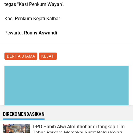
tegas "Kasi Penkum Wayan".
Kasi Penkum Kejati Kalbar
Pewarta:
Ronny Aswandi
BERITA UTAMA
KEJATI
DIREKOMENDASIKAN
DPO Habib Alwi Almuthohar di tangkap Tim
Tabur, Perkara Memakai Surat Palsu Kejari