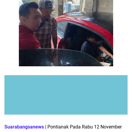
Diduga Akibat Panas Ekstrem, Tangkos Sawit Menggunung
di PT BPG Terbakar, Warga: Sudah Lama Kami Ingatkan
PRABOWONOMICS: Karya dan Penghargaan Prabowo,
Bukti Pengabdian untuk Bangsa
Herman Hofi: Penyidik Jangan Memaksakan Konstruksi
Hukum Sebelum Ada Audit Kerugian Negara yang Sah
Herman Hofi: Sosialisasi Antikorupsi Pemkot Pontianak
Layak Diapresiasi, Jangan Berhenti pada Edukasi
Suarabangsanews
| Pontianak Pada Rabu 12 November