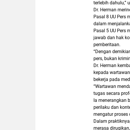
terlebih dahulu,” 
Dr. Herman merin
Pasal 8 UU Pers
dalam menjalanka
Pasal 5 UU Pers 
jawab dan hak kor
pemberitaan.
“Dengan demikian
pers, bukan krimi
Dr. Herman kemb
kepada wartawan 
bekerja pada medi
“Wartawan menda
tugas secara profe
Ia menerangkan b
perilaku dan kont
mengatur proses d
Dalam praktiknya,
merasa dirugikan