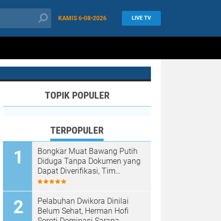
KAMIS
6•08•2026
LIVE TV
TOPIK POPULER
 Menyeluruh
Hukum
TERPOPULER
Bongkar Muat Bawang Putih
Diduga Tanpa Dokumen yang
Dapat Diverifikasi, Tim
saran
Investigasi Minta Penelusuran
Pelabuhan Dwikora Dinilai
Belum Sehat, Herman Hofi
Soroti Dominasi Sarana