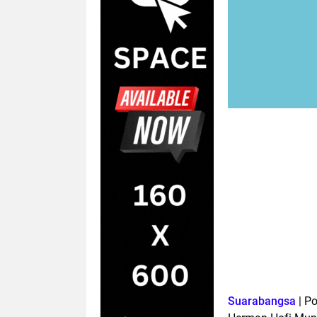
Suarabangsa
| Po