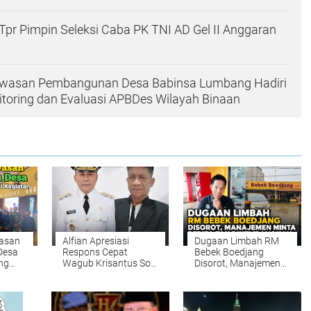
pr Pimpin Seleksi Caba PK TNI AD Gel II Anggaran
wasan Pembangunan Desa Babinsa Lumbang Hadiri
toring dan Evaluasi APBDes Wilayah Binaan
asan
Alfian Apresiasi
Dugaan Limbah RM
Desa
Respons Cepat
Bebek Boedjang
ng
Wagub Krisantus Soal
Disorot, Manajemen
Anjloknya Harga TBS
Minta Berita Tak
Petani Sawit
Dikembangkan
s