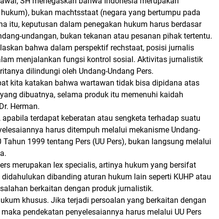
awar, SH menegaskan bahwa Indonesia merupakan
a hukum), bukan machtsstaat (negara yang bertumpu pada
na itu, keputusan dalam penegakan hukum harus berdasar
ndang-undangan, bukan tekanan atau pesanan pihak tertentu.
askan bahwa dalam perspektif rechstaat, posisi jurnalis
lam menjalankan fungsi kontrol sosial. Aktivitas jurnalistik
ritanya dilindungi oleh Undang-Undang Pers.
pat kita katakan bahwa wartawan tidak bisa dipidana atas
k yang dibuatnya, selama produk itu memenuhi kaidah
s Dr. Herman.
apabila terdapat keberatan atau sengketa terhadap suatu
yelesaiannya harus ditempuh melalui mekanisme Undang-
Tahun 1999 tentang Pers (UU Pers), bukan langsung melalui
a.
rs merupakan lex specialis, artinya hukum yang bersifat
 didahulukan dibanding aturan hukum lain seperti KUHP atau
salahan berkaitan dengan produk jurnalistik.
ukum khusus. Jika terjadi persoalan yang berkaitan dengan
k, maka pendekatan penyelesaiannya harus melalui UU Pers