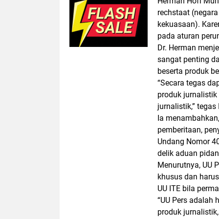
Herman Hofi Mun
rechstaat (negar
kekuasaan). Kare
pada aturan peru
Dr. Herman menjel
sangat penting da
beserta produk be
“Secara tegas da
produk jurnalisti
jurnalistik,” tega
Ia menambahkan, 
pemberitaan, pen
Undang Nomor 40 
delik aduan pidan
Menurutnya, UU Pe
khusus dan harus
UU ITE bila perma
“UU Pers adalah h
produk jurnalisti