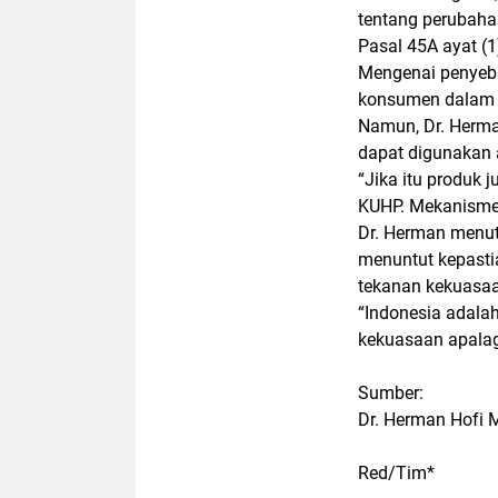
tentang perubaha
Pasal 45A ayat (1
Mengenai penyeb
konsumen dalam t
Namun, Dr. Herma
dapat digunakan a
“Jika itu produk 
KUHP. Mekanismen
Dr. Herman menu
menuntut kepasti
tekanan kekuasa
“Indonesia adala
kekuasaan apalag
Sumber:
Dr. Herman Hofi 
Red/Tim*