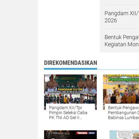
Pangdam XII/T
2026
Bentuk Penga
Kegiatan Moni
DIREKOMENDASIKAN
Pangdam XII/Tpr
Bentuk Pengaw
Pimpin Seleksi Caba
Pembangunan 
PK TNI AD Gel II
Babinsa Lumba
Anggaran 2026
Hadiri Kegiatan
Monitoring dan
Evaluasi APBDe
Wilayah Binaan