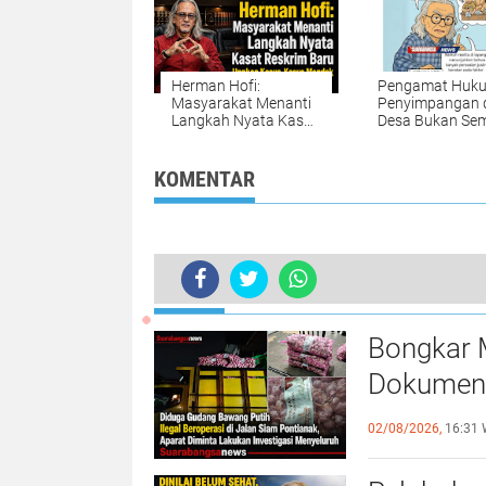
Herman Hofi:
Pengamat Huk
Masyarakat Menanti
Penyimpangan 
Langkah Nyata Kasat
Desa Bukan Se
Reskrim Baru Ungkap
Mata Tindakan
Kasus-Kasus Mandek
Means Rea ,teta
kompleks Regul
KOMENTAR
Keterbatasan Sumber
Daya Manusia
TERKINI
Pengamat: Wartawan Tidak Bisa Dipi
Bongkar 
Dokumen y
Investiga
02/08/2026,
16:31 