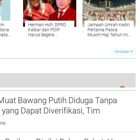
um
Herman Hofi: DPRD
Jamaah Umrah Kediri
dana
Kalbar dan PDIP
Pertama Pasca
mata
Harus Segera
Musim Haji Tahun Ini
Laksanakan Putusan
Berangkat Bersama
pi
MA atas Paulus Andy
Mabrur Mandiri
asi
Mursalim
Wisata
Tampilkan
0
dana, Produk Jurnalistik Dilindungi UU Pers!
Muat Bawang Putih Diduga Tanpa
ang Dapat Diverifikasi, Tim
si Minta Penelusuran
WIB